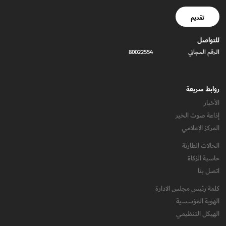
تقديم
للتواصل
الرقم المجاني
80022554
روابط سريعة
الأخبار
إذاعة صوت الخير
المركز الإعلامي
الحالات الطارئة
حاسبة الزكاة
اتصل بنا
كلمة رئيس مجلس الادارة
الهوية المؤسسية
الهيكل التنظيمي