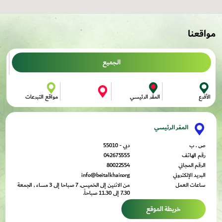
مواقعنا
الجميع
مواقع التبرعات
المقر الرئيسي
الأفرع
المقر الرئيسي
ص . ب
دبي - 55010
رقم الهاتف
042675555
الرقم المجاني
80022554
البريد الإلكتروني
info@beitalkhair.org
ساعات العمل
من الاثنين إلى الخميس, 7 صباحا إلى 3 مساء , الجمعة
7.30 إلى 11.30 صباحاً.
خريطة الموقع