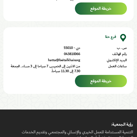
خريطة الموقع
فرع حتا
ص . ب
دبي - 55010
رقم الهاتف
043810066
البريد الإلكتروني
hatta@beitalkhair.org
ساعات العمل
من الاثنين إلى الخميس, 7 صباحا إلى 3 مساء , الجمعة
7.30 إلى 11.30 صباحاً.
خريطة الموقع
رؤيـة الجمعيـة:
التنمية المستدامة للعمل الخيري والإنساني والمجتمعي وتقديم الخدمات