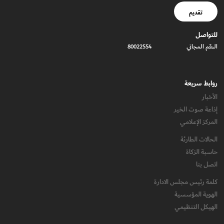
تقديم
للتواصل
الرقم المجاني
80022554
روابط سريعة
الأخبار
إذاعة صوت الخير
المركز الإعلامي
الحالات الطارئة
حاسبة الزكاة
اتصل بنا
كلمة رئيس مجلس الادارة
الهوية المؤسسية
الهيكل التنظيمي