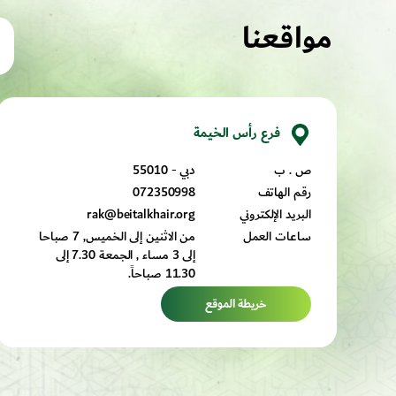
مواقعنا
فرع رأس الخيمة
ص . ب
دبي - 55010
رقم الهاتف
072350998
البريد الإلكتروني
rak@beitalkhair.org
ساعات العمل
من الاثنين إلى الخميس, 7 صباحا
إلى 3 مساء , الجمعة 7.30 إلى
11.30 صباحاً.
خريطة الموقع